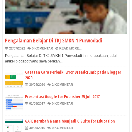
Pengalaman Belajar Di TKJ SMKN 1 Purwodadi
22/07/2022
0 KOMENTAR
READ MORE...
Pengalaman Belajar Di TKJ SMKN 1 Purwodadi ini merupakaan judul
artikel blogspot yang saya berikan...
Catatan Cara Perbaiki Error Breadcrumb pada Blogger
2020
30/04/2020
2 KOMENTAR
Presentasi Google for Publisher 25 Juli 2017
01/08/2017
0 KOMENTAR
GAFE Berubah Nama Menjadi G Suite for Education
30/09/2016
0 KOMENTAR