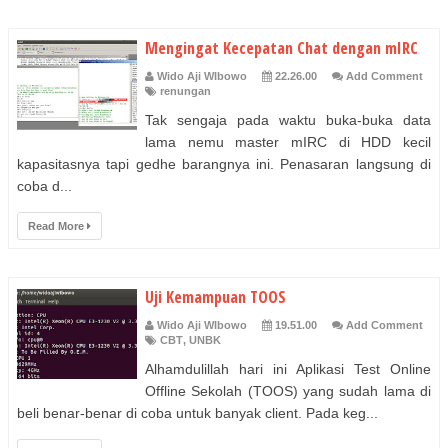
Mengingat Kecepatan Chat dengan mIRC
Wido Aji WIbowo
22.26.00
Add Comment
renungan
Tak sengaja pada waktu buka-buka data
lama nemu master mIRC di HDD kecil
kapasitasnya tapi gedhe barangnya ini. Penasaran langsung di
coba d...
Read More
Uji Kemampuan TOOS
Wido Aji WIbowo
19.51.00
Add Comment
CBT
,
UNBK
Alhamdulillah hari ini Aplikasi Test Online
Offline Sekolah (TOOS) yang sudah lama di
beli benar-benar di coba untuk banyak client. Pada keg...