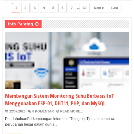
1
2
3
4
5
6
7
...
30
Next »
Last
Info Penting
Membangun Sistem Monitoring Suhu Berbasis IoT
Menggunakan ESP-01, DHT11, PHP, dan MySQL
22/07/2026
0 KOMENTAR
READ MORE...
PendahuluanPerkembangan Internet of Things (IoT) telah membawa
perubahan besar dalam dunia...