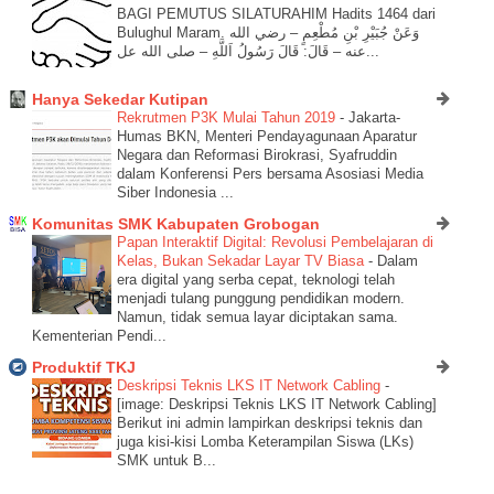
BAGI PEMUTUS SILATURAHIM Hadits 1464 dari
Bulughul Maram. وَعَنْ جُبَيْرِ بْنِ مُطْعِمٍ – رضي الله
عنه – قَالَ: قَالَ رَسُولُ اَللَّهِ – صلى الله عل...
Hanya Sekedar Kutipan
Rekrutmen P3K Mulai Tahun 2019
-
Jakarta-
Humas BKN, Menteri Pendayagunaan Aparatur
Negara dan Reformasi Birokrasi, Syafruddin
dalam Konferensi Pers bersama Asosiasi Media
Siber Indonesia ...
Komunitas SMK Kabupaten Grobogan
Papan Interaktif Digital: Revolusi Pembelajaran di
Kelas, Bukan Sekadar Layar TV Biasa
-
Dalam
era digital yang serba cepat, teknologi telah
menjadi tulang punggung pendidikan modern.
Namun, tidak semua layar diciptakan sama.
Kementerian Pendi...
Produktif TKJ
Deskripsi Teknis LKS IT Network Cabling
-
[image: Deskripsi Teknis LKS IT Network Cabling]
Berikut ini admin lampirkan deskripsi teknis dan
juga kisi-kisi Lomba Keterampilan Siswa (LKs)
SMK untuk B...