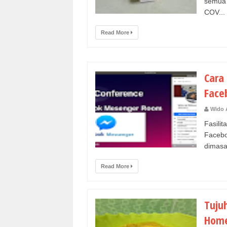
semua 
COV...
Read More
Cara
Face
Wido 
Fasili
Faceb
dimasa
Read More
Tuju
Hom