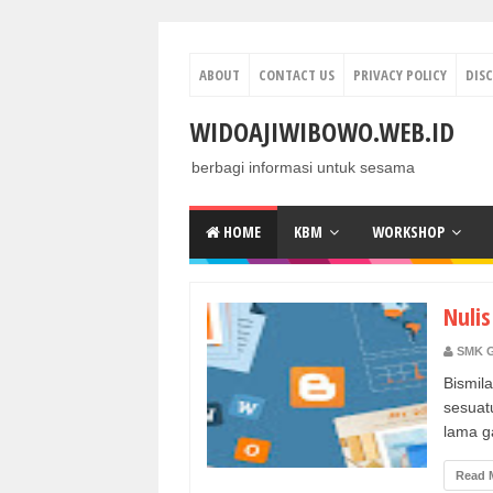
ABOUT
CONTACT US
PRIVACY POLICY
DIS
WIDOAJIWIBOWO.WEB.ID
berbagi informasi untuk sesama
HOME
KBM
WORKSHOP
Nulis
SMK 
Bismil
sesuat
lama ga
Read 