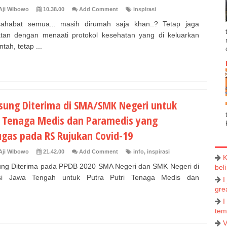
Aji WIbowo
10.38.00
Add Comment
inspirasi
ahabat semua... masih dirumah saja khan..? Tetap jaga
tan dengan menaati protokol kesehatan yang di keluarkan
tah, tetap ...
sung Diterima di SMA/SMK Negeri untuk
 Tenaga Medis dan Paramedis yang
ugas pada RS Rujukan Covid-19
Aji WIbowo
21.42.00
Add Comment
info
,
inspirasi
K
ng Diterima pada PPDB 2020 SMA Negeri dan SMK Negeri di
beli
nsi Jawa Tengah untuk Putra Putri Tenaga Medis dan
I
grea
I
tem
V