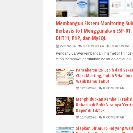
Membangun Sistem Monitoring Su
Berbasis IoT Menggunakan ESP-01,
DHT11, PHP, dan MySQL
22/07/2026
0 KOMENTAR
READ MORE...
PendahuluanPerkembangan Internet of Things (
telah membawa perubahan besar dalam dunia..
Pancakarsa '26: Lebih dari Seka
Class Meeting, Inilah 5 Hal Uni
Wajib Kamu Tahu!
12/05/2026
0 KOMENTAR
Menghidupkan Kembali Tradisi
Rahasia di Balik Viralnya 'Ceri
Dapio' di TikTok
11/05/2026
0 KOMENTAR
Siapkan Dirimu! 5 Hal yang Waj