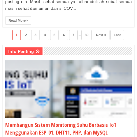
posting nih. Masih sehat semua ya...alhamdulillah sobat semua
masih sehat dan aman dari si COV...
Read More
1
2
3
4
5
6
7
...
30
Next »
Last
Info Penting
Membangun Sistem Monitoring Suhu Berbasis IoT
Menggunakan ESP-01, DHT11, PHP, dan MySQL