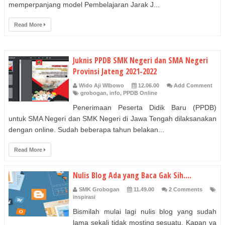
memperpanjang model Pembelajaran Jarak J...
Read More
Juknis PPDB SMK Negeri dan SMA Negeri
Provinsi Jateng 2021-2022
Wido Aji WIbowo
12.06.00
Add Comment
grobogan
,
info
,
PPDB Online
Penerimaan Peserta Didik Baru (PPDB)
untuk SMA Negeri dan SMK Negeri di Jawa Tengah dilaksanakan
dengan online. Sudah beberapa tahun belakan...
Read More
Nulis Blog Ada yang Baca Gak Sih....
SMK Grobogan
11.49.00
2 Comments
inspirasi
Bismilah mulai lagi nulis blog yang sudah
lama sekali tidak mosting sesuatu. Kapan ya