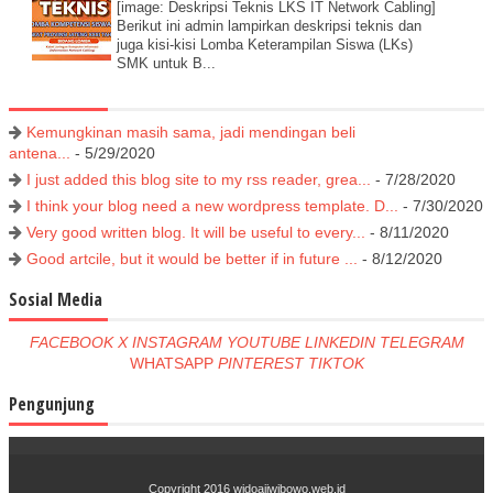
[image: Deskripsi Teknis LKS IT Network Cabling]
Berikut ini admin lampirkan deskripsi teknis dan
juga kisi-kisi Lomba Keterampilan Siswa (LKs)
SMK untuk B...
Kemungkinan masih sama, jadi mendingan beli
antena...
- 5/29/2020
I just added this blog site to my rss reader, grea...
- 7/28/2020
I think your blog need a new wordpress template. D...
- 7/30/2020
Very good written blog. It will be useful to every...
- 8/11/2020
Good artcile, but it would be better if in future ...
- 8/12/2020
Sosial Media
FACEBOOK
X
INSTAGRAM
YOUTUBE
LINKEDIN
TELEGRAM
WHATSAPP
PINTEREST
TIKTOK
Pengunjung
Copyright 2016
widoajiwibowo.web.id