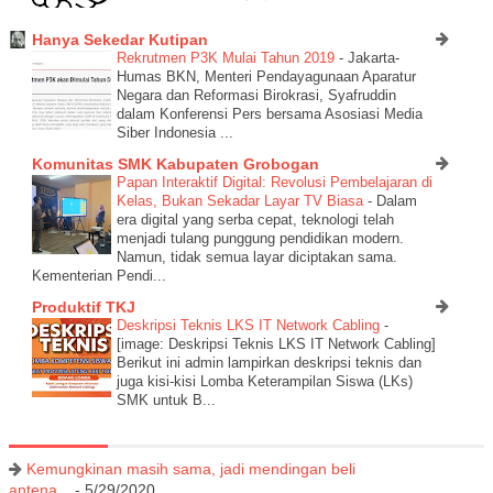
Hanya Sekedar Kutipan
Rekrutmen P3K Mulai Tahun 2019
-
Jakarta-
Humas BKN, Menteri Pendayagunaan Aparatur
Negara dan Reformasi Birokrasi, Syafruddin
dalam Konferensi Pers bersama Asosiasi Media
Siber Indonesia ...
Komunitas SMK Kabupaten Grobogan
Papan Interaktif Digital: Revolusi Pembelajaran di
Kelas, Bukan Sekadar Layar TV Biasa
-
Dalam
era digital yang serba cepat, teknologi telah
menjadi tulang punggung pendidikan modern.
Namun, tidak semua layar diciptakan sama.
Kementerian Pendi...
Produktif TKJ
Deskripsi Teknis LKS IT Network Cabling
-
[image: Deskripsi Teknis LKS IT Network Cabling]
Berikut ini admin lampirkan deskripsi teknis dan
juga kisi-kisi Lomba Keterampilan Siswa (LKs)
SMK untuk B...
Kemungkinan masih sama, jadi mendingan beli
antena...
- 5/29/2020