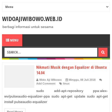
WIDOAJIWIBOWO.WEB.ID
berbagi informasi untuk sesama
MENU
Nikmati Musik dengan Equalizer di Ubuntu
14.04
Wido Aji WIbowo
Minggu, 08 Juli 2018
Add Comment
linux
sudo add-apt-repository ppa:alex-
wv/pulseaudio-equalizer-ppa sudo apt-get update sudo apt-get
install pulseaudio-equalizer
Read More