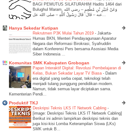
BAGI PEMUTUS SILATURAHIM Hadits 1464 dari
Bulughul Maram. وَعَنْ جُبَيْرِ بْنِ مُطْعِمٍ – رضي الله
عنه – قَالَ: قَالَ رَسُولُ اَللَّهِ – صلى الله عل...
Hanya Sekedar Kutipan
Rekrutmen P3K Mulai Tahun 2019
-
Jakarta-
Humas BKN, Menteri Pendayagunaan Aparatur
Negara dan Reformasi Birokrasi, Syafruddin
dalam Konferensi Pers bersama Asosiasi Media
Siber Indonesia ...
Komunitas SMK Kabupaten Grobogan
Papan Interaktif Digital: Revolusi Pembelajaran di
Kelas, Bukan Sekadar Layar TV Biasa
-
Dalam
era digital yang serba cepat, teknologi telah
menjadi tulang punggung pendidikan modern.
Namun, tidak semua layar diciptakan sama.
Kementerian Pendi...
Produktif TKJ
Deskripsi Teknis LKS IT Network Cabling
-
[image: Deskripsi Teknis LKS IT Network Cabling]
Berikut ini admin lampirkan deskripsi teknis dan
juga kisi-kisi Lomba Keterampilan Siswa (LKs)
SMK untuk B...