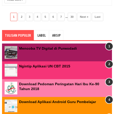
1
2
3
4
5
6
7
...
30
Next »
Last
TULISAN POPULER
LABEL
ARSIP
Mencoba TV Digital di Purwodadi
Ngintip Aplikasi UN CBT 2015
Download Pedoman Peringatan Hari Ibu Ke-90
Tahun 2018
Download Aplikasi Android Guru Pembelajar