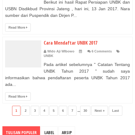
Berikut ini hasil Rapat Persiapan UNBK dan
USBN Disdikbud Provinsi Jateng , hari ini, 13 Jan 2017. Nara
sumber dari Puspendik dan Dirjen P...
Read More
Cara Mendaftar UNBK 2017
Wido Aji WIbowo
6 Comments
UNBK
Pada artikel sebelumnya " Catatan Tentang
UNBK Tahun 2017 " sudah saya
informasikan bahwa pendaftaran peserta UNBK Tahun 2017
ada...
Read More
1
2
3
4
5
6
7
...
30
Next »
Last
TULISAN POPULER
LABEL
ARSIP