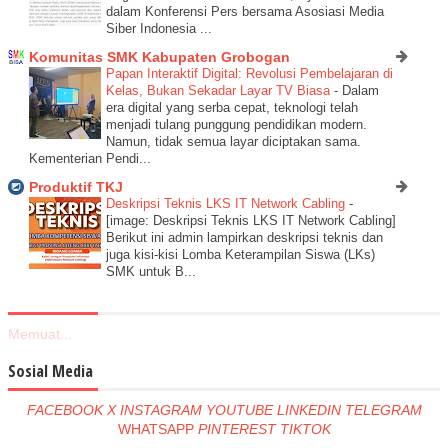
dalam Konferensi Pers bersama Asosiasi Media
Siber Indonesia ...
Komunitas SMK Kabupaten Grobogan
Papan Interaktif Digital: Revolusi Pembelajaran di
Kelas, Bukan Sekadar Layar TV Biasa
-
Dalam
era digital yang serba cepat, teknologi telah
menjadi tulang punggung pendidikan modern.
Namun, tidak semua layar diciptakan sama.
Kementerian Pendi...
Produktif TKJ
Deskripsi Teknis LKS IT Network Cabling
-
[image: Deskripsi Teknis LKS IT Network Cabling]
Berikut ini admin lampirkan deskripsi teknis dan
juga kisi-kisi Lomba Keterampilan Siswa (LKs)
SMK untuk B...
Memuat...
Sosial Media
FACEBOOK
X
INSTAGRAM
YOUTUBE
LINKEDIN
TELEGRAM
WHATSAPP
PINTEREST
TIKTOK