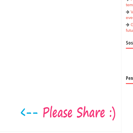
tem
V
ever
G
futu
Sos
Pen