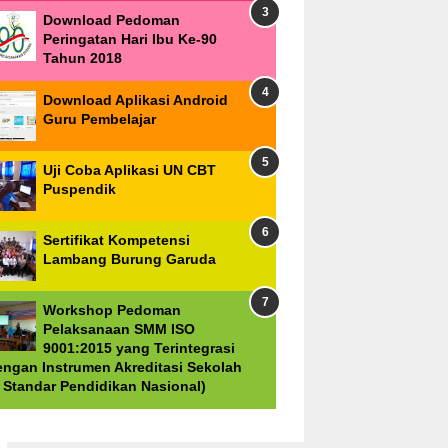
Download Pedoman
Peringatan Hari Ibu Ke-90
Tahun 2018
Download Aplikasi Android
Guru Pembelajar
Uji Coba Aplikasi UN CBT
Puspendik
Sertifikat Kompetensi
Lambang Burung Garuda
Workshop Pedoman
Pelaksanaan SMM ISO
9001:2015 yang Terintegrasi
engan Instrumen Akreditasi Sekolah
8 Standar Pendidikan Nasional)