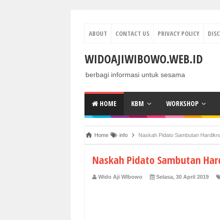
ABOUT
CONTACT US
PRIVACY POLICY
DIS
WIDOAJIWIBOWO.WEB.ID
berbagi informasi untuk sesama
HOME
KBM
WORKSHOP
Home
info
Naskah Pidato Sambutan Hardikn
Naskah Pidato Sambutan Har
Wido Aji WIbowo
Selasa, 30 April 2019