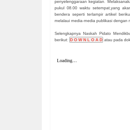
penyelenggaraan kegiatan. Melaksanak
pukul 08.00 waktu setempat,yang aka
bendera seperti terlampir artikel beriku
melalaui media-media publikasi dengan
Selengkapnya Naskah Pidato Mendikb
berikut:
D O W N L O A D
atau pada dok