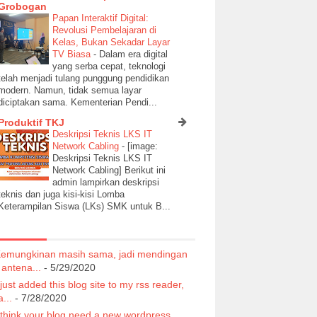
Grobogan
Papan Interaktif Digital:
Revolusi Pembelajaran di
Kelas, Bukan Sekadar Layar
TV Biasa
-
Dalam era digital
yang serba cepat, teknologi
telah menjadi tulang punggung pendidikan
modern. Namun, tidak semua layar
diciptakan sama. Kementerian Pendi...
Produktif TKJ
Deskripsi Teknis LKS IT
Network Cabling
-
[image:
Deskripsi Teknis LKS IT
Network Cabling] Berikut ini
admin lampirkan deskripsi
teknis dan juga kisi-kisi Lomba
Keterampilan Siswa (LKs) SMK untuk B...
emungkinan masih sama, jadi mendingan
 antena...
- 5/29/2020
 just added this blog site to my rss reader,
...
- 7/28/2020
 think your blog need a new wordpress