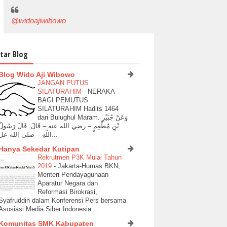
@widoajiwibowo
tar Blog
Blog Wido Aji Wibowo
JANGAN PUTUS
SILATURAHIM
-
NERAKA
BAGI PEMUTUS
SILATURAHIM Hadits 1464
dari Bulughul Maram. وَعَنْ جُبَيْرِ
بْنِ مُطْعِمٍ – رضي الله عنه – قَالَ: قَالَ رَسُولُ
اَللَّهِ – صلى الله عل...
Hanya Sekedar Kutipan
Rekrutmen P3K Mulai Tahun
2019
-
Jakarta-Humas BKN,
Menteri Pendayagunaan
Aparatur Negara dan
Reformasi Birokrasi,
Syafruddin dalam Konferensi Pers bersama
Asosiasi Media Siber Indonesia ...
Komunitas SMK Kabupaten