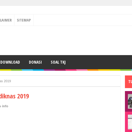
CLAIMER
SITEMAP
DOWNLOAD
DONASI
SOAL TKJ
T
as 2019
diknas 2019
info