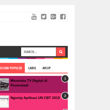
ULISAN POPULER
LABEL
ARSIP
Mencoba TV Digital di
Purwodadi
Ngintip Aplikasi UN CBT 2015