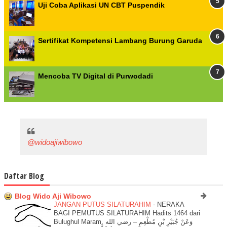
Uji Coba Aplikasi UN CBT Puspendik
Sertifikat Kompetensi Lambang Burung Garuda
Mencoba TV Digital di Purwodadi
@widoajiwibowo
Daftar Blog
Blog Wido Aji Wibowo
JANGAN PUTUS SILATURAHIM
-
NERAKA
BAGI PEMUTUS SILATURAHIM Hadits 1464 dari
Bulughul Maram. وَعَنْ جُبَيْرِ بْنِ مُطْعِمٍ – رضي الله