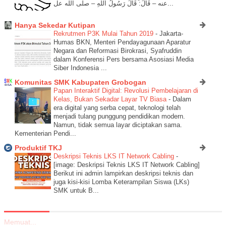
عنه – قَالَ: قَالَ رَسُولُ اَللَّهِ – صلى الله عل...
Hanya Sekedar Kutipan
Rekrutmen P3K Mulai Tahun 2019
-
Jakarta-
Humas BKN, Menteri Pendayagunaan Aparatur
Negara dan Reformasi Birokrasi, Syafruddin
dalam Konferensi Pers bersama Asosiasi Media
Siber Indonesia ...
Komunitas SMK Kabupaten Grobogan
Papan Interaktif Digital: Revolusi Pembelajaran di
Kelas, Bukan Sekadar Layar TV Biasa
-
Dalam
era digital yang serba cepat, teknologi telah
menjadi tulang punggung pendidikan modern.
Namun, tidak semua layar diciptakan sama.
Kementerian Pendi...
Produktif TKJ
Deskripsi Teknis LKS IT Network Cabling
-
[image: Deskripsi Teknis LKS IT Network Cabling]
Berikut ini admin lampirkan deskripsi teknis dan
juga kisi-kisi Lomba Keterampilan Siswa (LKs)
SMK untuk B...
Memuat...