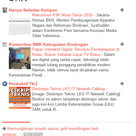
Hanya Sekedar Kutipan
Rekrutmen P3K Mulai Tahun 2019
-
Jakarta-
Humas BKN, Menteri Pendayagunaan Aparatur
Negara dan Reformasi Birokrasi, Syafruddin
dalam Konferensi Pers bersama Asosiasi Media
Siber Indonesia ...
Komunitas SMK Kabupaten Grobogan
Papan Interaktif Digital: Revolusi Pembelajaran di
Kelas, Bukan Sekadar Layar TV Biasa
-
Dalam
era digital yang serba cepat, teknologi telah
menjadi tulang punggung pendidikan modern.
Namun, tidak semua layar diciptakan sama.
Kementerian Pendi...
Produktif TKJ
Deskripsi Teknis LKS IT Network Cabling
-
[image: Deskripsi Teknis LKS IT Network Cabling]
Berikut ini admin lampirkan deskripsi teknis dan
juga kisi-kisi Lomba Keterampilan Siswa (LKs)
SMK untuk B...
Kemungkinan masih sama, jadi mendingan beli
antena...
- 5/29/2020