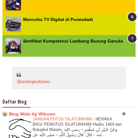
Mencoba TV Digital di Purwodadi
Sertifikat Kompetensi Lambang Burung Garuda
@widoajiwibowo
Daftar Blog
Blog Wido Aji Wibowo
JANGAN PUTUS SILATURAHIM
-
NERAKA
BAGI PEMUTUS SILATURAHIM Hadits 1464 dari
Bulughul Maram. وَعَنْ جُبَيْرِ بْنِ مُطْعِمٍ – رضي الله
عنه – قَالَ: قَالَ رَسُولُ اَللَّهِ – صلى الله عل...