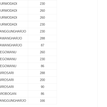
PURWODADI
230
PURWODADI
260
PURWODADI
260
PURWODADI
230
TANGGUNGHARJO
230
TAWANGHARJO
288
TAWANGHARJO
87
TEGOWANU
260
TEGOWANU
230
TEGOWANU
86
WIROSARI
288
WIROSARI
200
WIROSARI
90
GROBOGAN
86
TANGGUNGHARJO
166