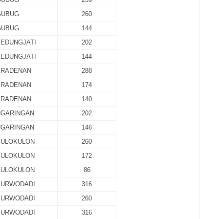
GUBUG
260
GUBUG
144
KEDUNGJATI
202
KEDUNGJATI
144
KRADENAN
288
KRADENAN
174
KRADENAN
140
NGARINGAN
202
NGARINGAN
146
PULOKULON
260
PULOKULON
172
PULOKULON
86
PURWODADI
316
PURWODADI
260
PURWODADI
316