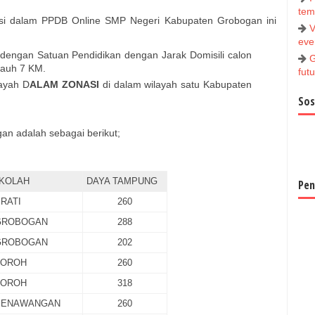
tem
si dalam PPDB Online SMP Negeri Kabupaten Grobogan ini
V
ever
 dengan Satuan Pendidikan dengan Jarak Domisili calon
G
 jauh 7 KM.
futu
layah D
ALAM ZONASI
di dalam wilayah satu Kabupaten
Sos
n adalah sebagai berikut;
KOLAH
DAYA TAMPUNG
Pen
RATI
260
GROBOGAN
288
GROBOGAN
202
TOROH
260
TOROH
318
PENAWANGAN
260