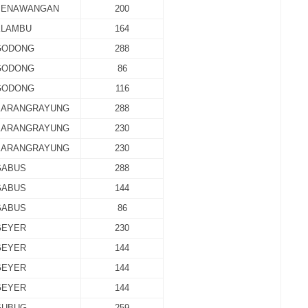
PENAWANGAN
200
KLAMBU
164
GODONG
288
GODONG
86
GODONG
116
KARANGRAYUNG
288
KARANGRAYUNG
230
KARANGRAYUNG
230
GABUS
288
GABUS
144
GABUS
86
GEYER
230
GEYER
144
GEYER
144
GEYER
144
GUBUG
259