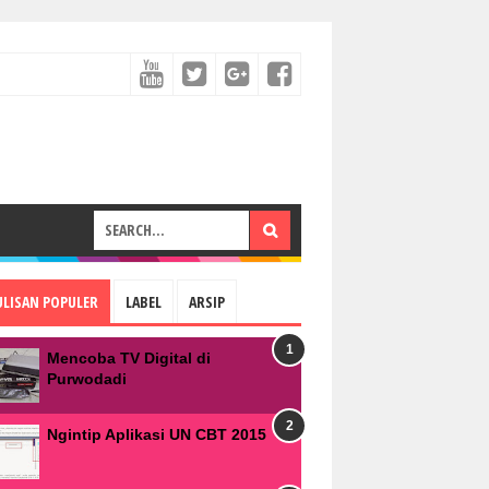
ULISAN POPULER
LABEL
ARSIP
Mencoba TV Digital di
Purwodadi
Ngintip Aplikasi UN CBT 2015