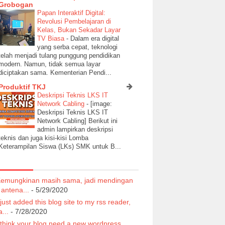
Grobogan
Papan Interaktif Digital:
Revolusi Pembelajaran di
Kelas, Bukan Sekadar Layar
TV Biasa
-
Dalam era digital
yang serba cepat, teknologi
telah menjadi tulang punggung pendidikan
modern. Namun, tidak semua layar
diciptakan sama. Kementerian Pendi...
Produktif TKJ
Deskripsi Teknis LKS IT
Network Cabling
-
[image:
Deskripsi Teknis LKS IT
Network Cabling] Berikut ini
admin lampirkan deskripsi
teknis dan juga kisi-kisi Lomba
Keterampilan Siswa (LKs) SMK untuk B...
emungkinan masih sama, jadi mendingan
 antena...
- 5/29/2020
 just added this blog site to my rss reader,
...
- 7/28/2020
 think your blog need a new wordpress