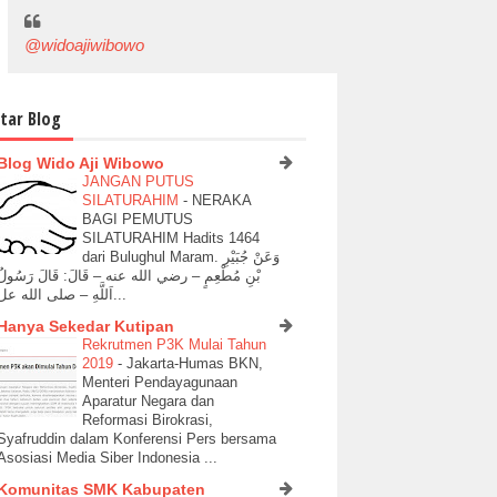
@widoajiwibowo
tar Blog
Blog Wido Aji Wibowo
JANGAN PUTUS
SILATURAHIM
-
NERAKA
BAGI PEMUTUS
SILATURAHIM Hadits 1464
dari Bulughul Maram. وَعَنْ جُبَيْرِ
بْنِ مُطْعِمٍ – رضي الله عنه – قَالَ: قَالَ رَسُولُ
اَللَّهِ – صلى الله عل...
Hanya Sekedar Kutipan
Rekrutmen P3K Mulai Tahun
2019
-
Jakarta-Humas BKN,
Menteri Pendayagunaan
Aparatur Negara dan
Reformasi Birokrasi,
Syafruddin dalam Konferensi Pers bersama
Asosiasi Media Siber Indonesia ...
Komunitas SMK Kabupaten