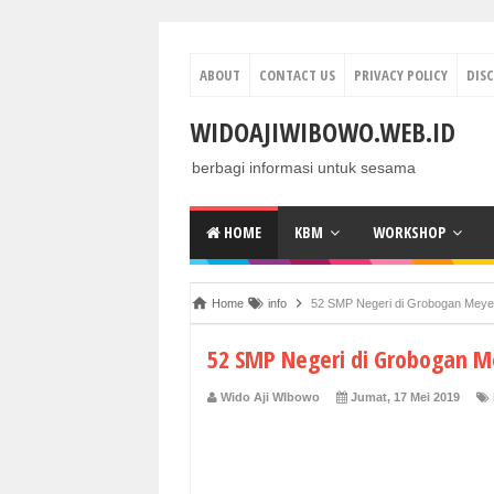
ABOUT
CONTACT US
PRIVACY POLICY
DIS
WIDOAJIWIBOWO.WEB.ID
berbagi informasi untuk sesama
HOME
KBM
WORKSHOP
Home
info
52 SMP Negeri di Grobogan Meye
52 SMP Negeri di Grobogan M
Wido Aji WIbowo
Jumat, 17 Mei 2019