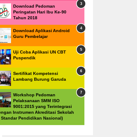
Download Pedoman
Peringatan Hari Ibu Ke-90
Tahun 2018
Download Aplikasi Android
Guru Pembelajar
Uji Coba Aplikasi UN CBT
Puspendik
Sertifikat Kompetensi
Lambang Burung Garuda
Workshop Pedoman
Pelaksanaan SMM ISO
9001:2015 yang Terintegrasi
engan Instrumen Akreditasi Sekolah
8 Standar Pendidikan Nasional)