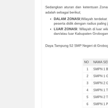
Sedangkan aturan dan ketentuan Zona
adalah sebagai berikut;
DALAM ZONASI
;Wilayah terdekat
peserta didik dengan radius paling
LUAR ZONASI
: Wilayah di luar wi
dan/atau luar Kabupaten Grobogan
Daya Tampung 52 SMP Negeri di Groboga
NO
NAMA SE
1
SMPN 1 B
2
SMPN 1 
3
SMPN 2 
4
SMPN 1 
5
SMPN 2 
6
SMPN 1 